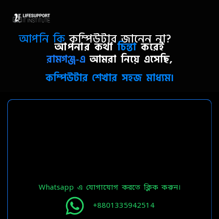
আপনি কি
কম্পিউটার জানেন না?
আপনার কথা
চিন্তা
করেই
রামগঞ্জ-এ
আমরা নিয়ে এসেছি,
কম্পিউটার শেখার সহজ মাধ্যম।
Whatsapp এ যোগাযোগ করতে ক্লিক করুন।
+8801335942514