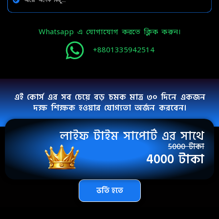
Whatsapp এ যোগাযোগ করতে ক্লিক করুন।
+8801335942514
এই কোর্স এর সব চেয়ে বড় চমক মাত্র ৩০ দিনে একজন
দক্ষ শিক্ষক হওয়ার যোগ্যতা অর্জন করবেন।
লাইফ টাইম সাপোর্ট এর সাথে
5000 টাকা
4000 টাকা
ভর্তি হতে